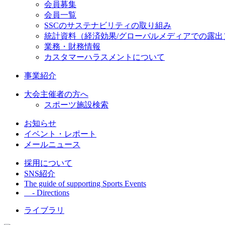
会員募集
会員一覧
SSCのサステナビリティの取り組み
統計資料（経済効果/グローバルメディアでの露出
業務・財務情報
カスタマーハラスメントについて
事業紹介
大会主催者の方へ
スポーツ施設検索
お知らせ
イベント・レポート
メールニュース
採用について
SNS紹介
The guide of supporting Sports Events
- Directions
ライブラリ