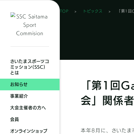
TOP
>
トピックス
>
「第1回
SNS
ラ
イ
ブ
さいたまスポーツコ
ラ
ミッション(SSC)
とは
リ
「第1回G
お知らせ
事業紹介
会」関係者
大会主催者の方へ
会員
本年8月に、さいたま
オンラインショップ