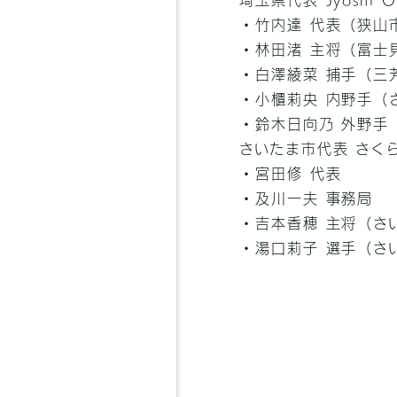
埼玉県代表 Jyoshi 
・竹内達 代表（狭山
・林田渚 主将（富士
・白澤綾菜 捕手（三
・小櫃莉央 内野手（
・鈴木日向乃 外野手
さいたま市代表 さく
・宮田修 代表
・及川一夫 事務局
・吉本香穂 主将（さ
・湯口莉子 選手（さ