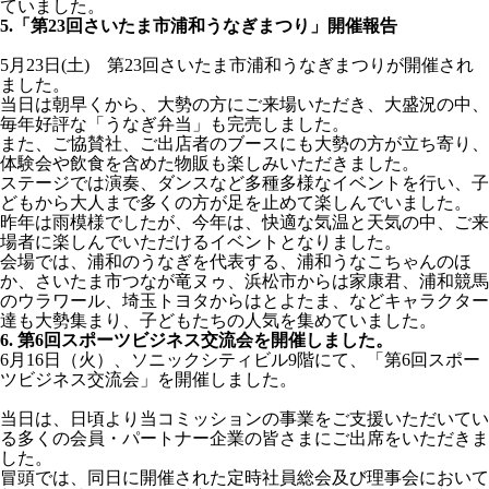
ていました。
5.「第23回さいたま市浦和うなぎまつり」開催報告
5月23日(土) 第23回さいたま市浦和うなぎまつりが開催され
ました。
当日は朝早くから、大勢の方にご来場いただき、大盛況の中、
毎年好評な「うなぎ弁当」も完売しました。
また、ご協賛社、ご出店者のブースにも大勢の方が立ち寄り、
体験会や飲食を含めた物販も楽しみいただきました。
ステージでは演奏、ダンスなど多種多様なイベントを行い、子
どもから大人まで多くの方が足を止めて楽しんでいました。
昨年は雨模様でしたが、今年は、快適な気温と天気の中、ご来
場者に楽しんでいただけるイベントとなりました。
会場では、浦和のうなぎを代表する、浦和うなこちゃんのほ
か、さいたま市つなが竜ヌゥ、浜松市からは家康君、浦和競馬
のウラワール、埼玉トヨタからはとよたま、などキャラクター
達も大勢集まり、子どもたちの人気を集めていました。
6. 第6回スポーツビジネス交流会を開催しました。
6月16日（火）、ソニックシティビル9階にて、「第6回スポー
ツビジネス交流会」を開催しました。
当日は、日頃より当コミッションの事業をご支援いただいてい
る多くの会員・パートナー企業の皆さまにご出席をいただきま
した。
冒頭では、同日に開催された定時社員総会及び理事会において