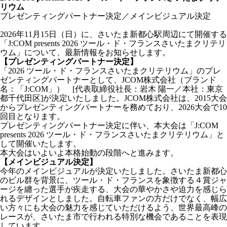
リウム
プレゼンティングパートナー決定／メインビジュアル決定
2026年11月15日（日）に、さいたま新都心駅周辺にて開催する
「J:COM presents 2026 ツール・ド・フランスさいたまクリテリ
ウム」について、最新情報をお知らせします。
【プレゼンティングパートナー決定】
「2026 ツール・ド・フランスさいたまクリテリウム」のプレ
ゼンティングパートナーとして、JCOM株式会社（ブランド
名：「J:COM」） [代表取締役社長：岩木 陽一／本社：東京
都千代田区]が決定いたしました。JCOM株式会社は、2015大会
からプレゼンティングパートナーを務めており、2026大会で10
回目となります。
プレゼンティングパートナー決定に伴い、本大会は「J:COM
presents 2026 ツール・ド・フランスさいたまクリテリウム」と
して開催いたします。
本大会はいよいよ本格始動の段階へと進みます。
【メインビジュアル決定】
今年のメインビジュアルが決定いたしました。さいたま新都心
のビル群を背景に、ツール・ド・フランスを象徴する４賞ジャ
ージを纏った選手が疾走する、大会の華やかさや迫力を感じら
れるデザインとしました。自転車ファンの方だけでなく、幅広
い方々にも大会の魅力を感じていただけるよう、世界最高峰の
レースが、さいたま市で行われる特別な機会であることを表現
しています。