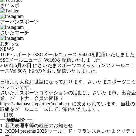
さいスポ
アーバンスポーツ
さいたマーチ
お知らせ
NEWS
TOP
>
レポート
>
SSCメールニュース Vol.60を配信いたしました
SSCメールニュース Vol.60を配信いたしました
2026年6月23日 にさいたまスポーツコミッションのメールニュ
ースVol.60を下記のとおり配信いたしました。
日頃より大変お世話になっております。さいたまスポーツコミ
ッションです。
さいたまスポーツコミッションの活動は、さいたま市、出資企
業、
パートナー会員の皆様（
https://saitamasc.jp/partner/member）
に支えられています。当社の
取組をメールニュースにてご案内いたします。
– 目次 –
━ 活動紹介 ━
1.
新代表理事等の就任のお知らせ
2.
J:COM presents 2026 ツール・ド・フランスさいたまクリテリ