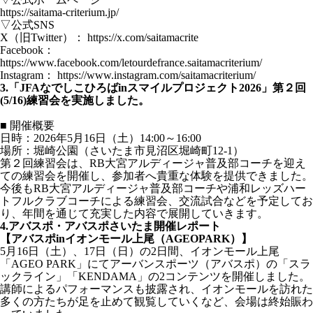
https://saitama-criterium.jp/
▽公式SNS
X（旧Twitter）：
https://x.com/saitamacrite
Facebook：
https://www.facebook.com/letourdefrance.saitamacriterium/
Instagram：
https://www.instagram.com/saitamacriterium/
3.「JFAなでしこひろばinスマイルプロジェクト2026」第２回
(5/16)練習会を実施しました。
■ 開催概要
日時：2026年5月16日（土）14:00～16:00
場所：堀崎公園（さいたま市見沼区堀崎町12-1）
第２回練習会は、RB大宮アルディージャ普及部コーチを迎え
ての練習会を開催し、参加者へ貴重な体験を提供できました。
今後もRB大宮アルディージャ普及部コーチや浦和レッズハー
トフルクラブコーチによる練習会、交流試合などを予定してお
り、年間を通じて充実した内容で展開していきます。
4.アバスポ・アバスポさいたま開催レポート
【アバスポinイオンモール上尾（AGEOPARK）】
5月16日（土）、17日（日）の2日間、イオンモール上尾
「AGEO PARK」にてアーバンスポーツ（アバスポ）の「スラ
ックライン」「KENDAMA」の2コンテンツを開催しました。
講師によるパフォーマンスも披露され、イオンモールを訪れた
多くの方たちが足を止めて観覧していくなど、会場は終始賑わ