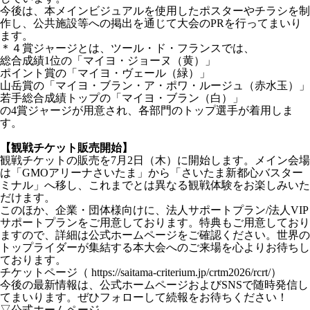
今後は、本メインビジュアルを使用したポスターやチラシを制
作し、公共施設等への掲出を通じて大会のPRを行ってまいり
ます。
＊４賞ジャージとは、ツール・ド・フランスでは、
総合成績1位の「マイヨ・ジョーヌ（黄）」
ポイント賞の「マイヨ・ヴェール（緑）」
山岳賞の「マイヨ・ブラン・ア・ポワ・ルージュ（赤水玉）」
若手総合成績トップの「マイヨ・ブラン（白）」
の4賞ジャージが用意され、各部門のトップ選手が着用しま
す。
【観戦チケット販売開始】
観戦チケットの販売を7月2日（木）に開始します。メイン会場
は「GMOアリーナさいたま」から「さいたま新都心バスター
ミナル」へ移し、これまでとは異なる観戦体験をお楽しみいた
だけます。
このほか、企業・団体様向けに、法人サポートプラン/法人VIP
サポートプランをご用意しております。特典もご用意しており
ますので、詳細は公式ホームページをご確認ください。世界の
トップライダーが集結する本大会へのご来場を心よりお待ちし
ております。
チケットページ（
https://saitama-criterium.jp/crtm2026/rcrt/
）
今後の最新情報は、公式ホームページおよびSNSで随時発信し
てまいります。ぜひフォローして続報をお待ちください！
▽公式ホームページ