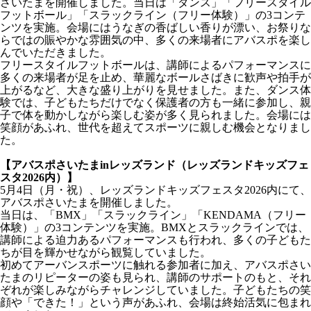
さいたまを開催しました。当日は「ダンス」「フリースタイル
フットボール」「スラックライン（フリー体験）」の3コンテ
ンツを実施。会場にはうなぎの香ばしい香りが漂い、お祭りな
らではの賑やかな雰囲気の中、多くの来場者にアバスポを楽し
んでいただきました。
フリースタイルフットボールは、講師によるパフォーマンスに
多くの来場者が足を止め、華麗なボールさばきに歓声や拍手が
上がるなど、大きな盛り上がりを見せました。また、ダンス体
験では、子どもたちだけでなく保護者の方も一緒に参加し、親
子で体を動かしながら楽しむ姿が多く見られました。会場には
笑顔があふれ、世代を超えてスポーツに親しむ機会となりまし
た。
【アバスポさいたまinレッズランド（レッズランドキッズフェ
スタ2026内）】
5月4日（月・祝）、レッズランドキッズフェスタ2026内にて、
アバスポさいたまを開催しました。
当日は、「BMX」「スラックライン」「KENDAMA（フリー
体験）」の3コンテンツを実施。BMXとスラックラインでは、
講師による迫力あるパフォーマンスも行われ、多くの子どもた
ちが目を輝かせながら観覧していました。
初めてアーバンスポーツに触れる参加者に加え、アバスポさい
たまのリピーターの姿も見られ、講師のサポートのもと、それ
ぞれが楽しみながらチャレンジしていました。子どもたちの笑
顔や「できた！」という声があふれ、会場は終始活気に包まれ