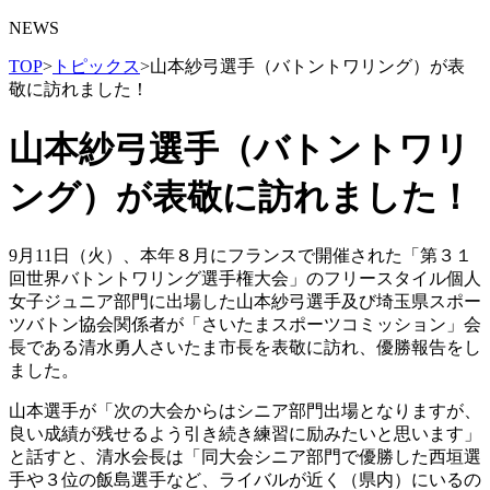
NEWS
TOP
>
トピックス
>
山本紗弓選手（バトントワリング）が表
敬に訪れました！
山本紗弓選手（バトントワリ
ング）が表敬に訪れました！
9月11日（火）、本年８月にフランスで開催された「第３１
回世界バトントワリング選手権大会」のフリースタイル個人
女子ジュニア部門に出場した山本紗弓選手及び埼玉県スポー
ツバトン協会関係者が「さいたまスポーツコミッション」会
長である清水勇人さいたま市長を表敬に訪れ、優勝報告をし
ました。
山本選手が「次の大会からはシニア部門出場となりますが、
良い成績が残せるよう引き続き練習に励みたいと思います」
と話すと、清水会長は「同大会シニア部門で優勝した西垣選
手や３位の飯島選手など、ライバルが近く（県内）にいるの