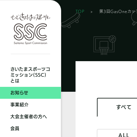
TOP
>
第3回GasOneカ
さいたまスポーツコ
ミッション(SSC)
とは
お知らせ
事業紹介
すべて
大会主催者の方へ
会員
ALL