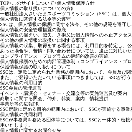
TOP
>
このサイトについて
>
個人情報保護方針
個人情報の取り扱いについての方針
一般社団法人さいたまスポーツコミッション（SSC）は、個
個人情報に関連する法令等の遵守
SSCは、個人情報の保護に関する法令、その他の規範を遵守
個人情報の安全管理措置の徹底
個人情報の漏えい、滅失、き損又は個人情報への不正アクセス
その他の個人情報の取扱いに関する事項
個人情報の収集、取得をする場合には、利用目的を特定し、公
あった場合や、苦情・問い合わせについては、適正に対応いた
コンプライアンス・プログラムの継続的改善の実施
個人情報保護のための内部管理体制（コンプライアンス・プロ
保護情報保護の取り扱いについて
SSCは、定款に定められた業務の範囲内において、会員及び
また、ご登録いただいている事項につきましては、SSCが行
個人情報の利用目的
SSC会員の管理運営
イベント・講演会・セミナー・交流会等の実施運営及び案内
商取引に関する照会、仲介、斡旋、案内、情報提供
事業所等の広報PR
SSC定款に定める目的の範囲内において、SSCが実施する事
個人情報の共同利用
SSCが事務局を務める団体等については、SSCと一体的・密
用いたします。
個人情報に関するお問合せ先