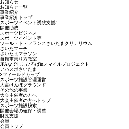
お知らせ
お知らせ一覧
事業紹介
事業紹介トップ
スポーツイベント誘致支援/
開催助成
スポーツビジネス
スポーツイベント等
ツール・ド・フランスさいたまクリテリウム
さいたマーチ
さいたまマラソン
自転車乗り方教室
JFAなでしこひろばinスマイルプロジェクト
アバスポさいたま
Sフィールドカップ
スポーツ施設管理運営
大宮けんぽグラウンド
その他の事業
大会主催者の方へ
大会主催者の方へトップ
スポーツ施設検索
開催会場の確保・調整
財政支援
会員
会員トップ