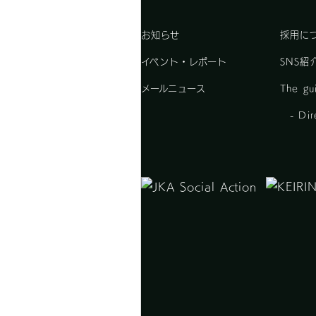
お知らせ
採用に
イベント・レポート
SNS紹
メールニュース
The gui
- Dire