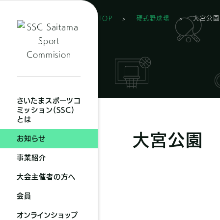
TOP
>
硬式野球場
>
大宮公園
SNS
ラ
イ
ブ
さいたまスポーツコ
ラ
ミッション(SSC)
とは
リ
大宮公園
お知らせ
事業紹介
大会主催者の方へ
会員
オンラインショップ